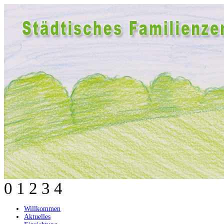
0
1
2
3
4
Willkommen
Aktuelles