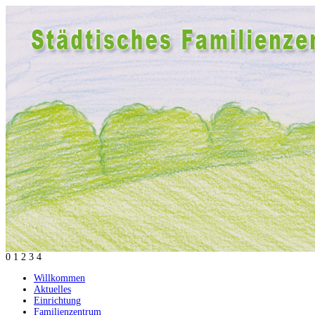
0
1
2
3
4
Willkommen
Aktuelles
Einrichtung
Familienzentrum