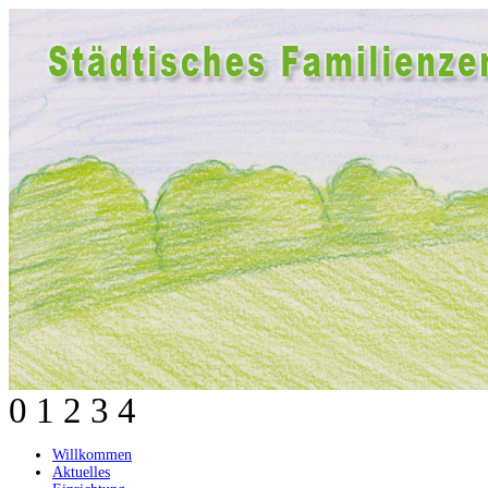
0
1
2
3
4
Willkommen
Aktuelles