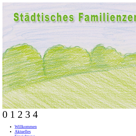
0
1
2
3
4
Willkommen
Aktuelles