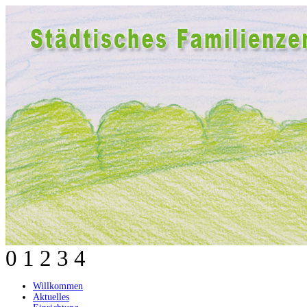
0
1
2
3
4
Willkommen
Aktuelles